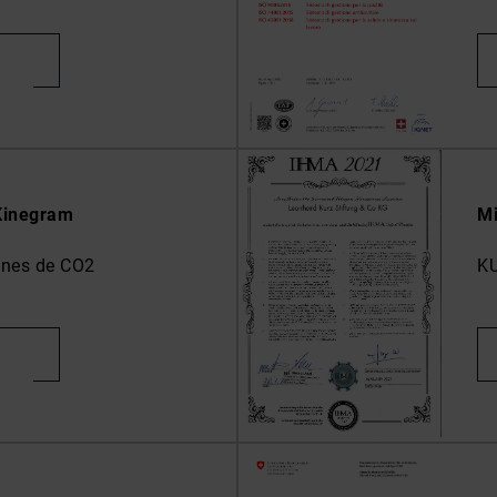
Kinegram
M
ones de CO2
KU