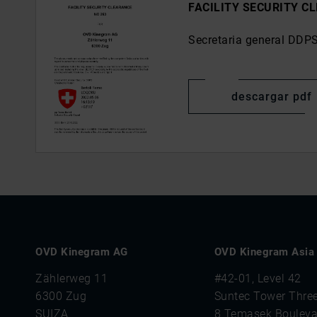
FACILITY SECURITY CL
Secretaria general DDP
descargar pdf
OVD Kinegram AG
OVD Kinegram Asia P
Zählerweg 11
#42-01, Level 42
6300 Zug
Suntec Tower Thre
SUIZA
8 Temasek Bouleva