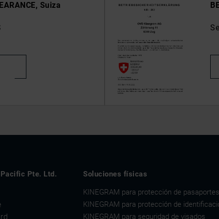
EARANCE, Suiza
B
S
Se
acific Pte. Ltd.
Soluciones físicas
KINEGRAM para protección de pasaporte
e
KINEGRAM para protección de identificaci
rd
KINEGRAM para seguridad de visados