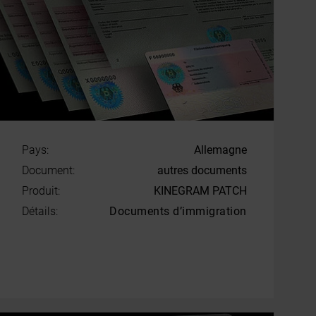
Pays:
Allemagne
Document:
autres documents
Produit:
KINEGRAM PATCH
Détails:
Documents d’immigration