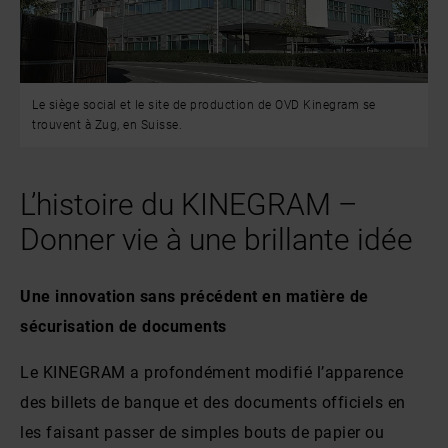
numériques englobent les solutions SDK aux fins
d’intégration, dans un logiciel d’authentification de
documents à la fois sur mobile, c.-à-d. smartphone et
Le siège social et le site de production de OVD Kinegram se
ordinateur, c.-à-d. lecteur de documents, plateformes.
trouvent à Zug, en Suisse.
Les applications actuelles incluent des solutions
pour la vérification des identités, à la fois en personne
L’histoire du KINEGRAM –
et en ligne, l'accueil et la connaissance du client
Donner vie à une brillante idée
(KYC) pour l’administration en ligne et les institutions
financières, le transport de voyageurs, les contrôles
aux frontières et les forces de l’ordre. OVD Kinegram
Une innovation sans précédent en matière de
AG est une filiale suisse du Groupe allemand KURZ.
sécurisation de documents
Production hautement sécurisée
Le KINEGRAM a profondément modifié l’apparence
des billets de banque et des documents officiels en
OVD Kinegram a pour but d’opérer d’une manière qui
les faisant passer de simples bouts de papier ou
réponde aux attentes de ses clients et les dépassent,