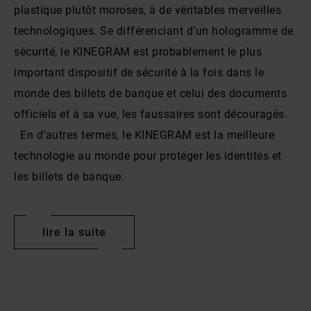
plastique plutôt moroses, à de véritables merveilles
concernant à la fois la sûreté et la sécurité des
technologiques. Se différenciant d’un hologramme de
processus de production et des locaux ainsi que la
sécurité, le KINEGRAM est probablement le plus
minimisation de l’impact environnemental de ses
important dispositif de sécurité à la fois dans le
activités. Nos valeurs d’entreprise sont centrées non
monde des billets de banque et celui des documents
seulement sur l’optimisation des ressources et la
officiels et à sa vue, les faussaires sont découragés.
protection de l'environnement mais également sur la
En d’autres termes, le KINEGRAM est la meilleure
réduction de l’empreinte environnementale de nos
technologie au monde pour protéger les identités et
activités.
les billets de banque.
Leonhard KURZ Stiftung & Co. KG
Leonhard KURZ Stiftung & Co. KG, ou KURZ pour faire
lire la suite
court, a été créé en 1892, à Fürth, en Allemagne, en
tant que fabricant de feuilles d’or véritable. KURZ a
La caractéristique distinctive du KINEGRAM est un
développé le premier film de marquage à chaud,
mouvement précis et dirigé – en grec, kinein veut dire